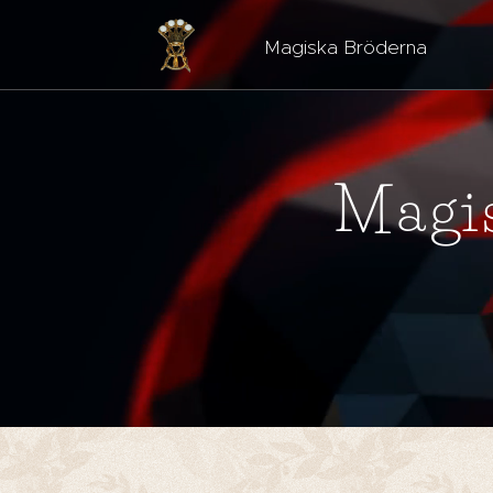
Magiska Bröderna Est
Magis