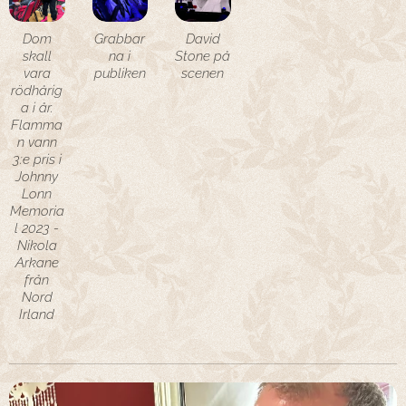
Dom
Grabbar
David
skall
na i
Stone på
vara
publiken
scenen
rödhårig
a i år.
Flamma
n vann
3:e pris i
Johnny
Lonn
Memoria
l 2023 -
Nikola
Arkane
från
Nord
Irland