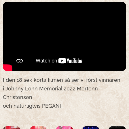
I den 18 sek korta filmen så ser vi först vinnaren
i Johnny Lonn Memorial 2022
Mortenn
Christensen
och naturligtvis PEGANI