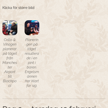
Klicka för större bild
Crillo &
Planerin
Vihagen
gen på
planerar
tåget
på tåget
resultera
från
de i en
Manches
pint i
ter
baren.
Airport
Engelsm
till
ännen
Blackpo
har klart
ol
för sig.