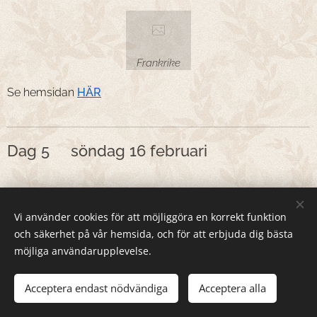
Frankrike
Se hemsidan
HÄR
Dag 5 söndag 16 februari
Klicka se större bild
Vi använder cookies för att möjliggöra en korrekt funktion
och säkerhet på vår hemsida, och för att erbjuda dig bästa
Kongressen är inte slut, det har varit ett seminarie
möjliga användarupplevelse.
för alla mentalister.
Acceptera endast nödvändiga
Acceptera alla
Vi väntar också på att vinnaren skall presenteras.
Eventuellt kommer det några bilder under dagen