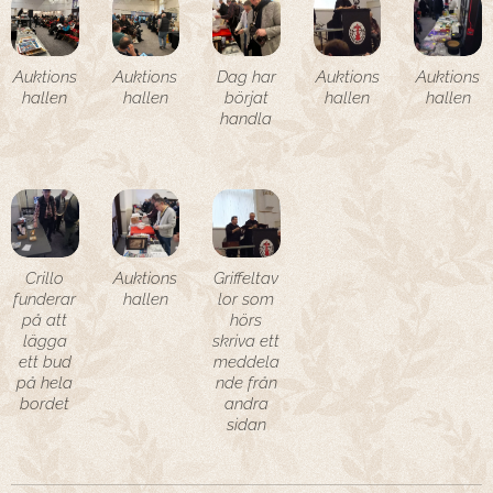
Auktions
Auktions
Dag har
Auktions
Auktions
hallen
hallen
börjat
hallen
hallen
handla
Crillo
Auktions
Griffeltav
funderar
hallen
lor som
på att
hörs
lägga
skriva ett
ett bud
meddela
på hela
nde från
bordet
andra
sidan