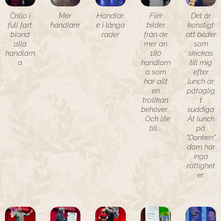
Crillo i
Mer
Handlar
Fler
Det är
full fart
handlare
e i långa
bilder
konstigt
bland
rader
från de
att bilder
alla
mer än
som
handlarn
180
skickas
a
handlarn
till mig
a som
efter
har allt
lunch är
en
påtaglig
trollkarl
t
behöver..
suddiga
. Och lite
Ät lunch
till...
på
"Donken"
dom har
inga
rättighet
er.