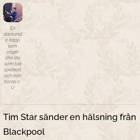
En
dansand
e käpp
som
väger
lika lite
som två
spelkort
och kan
köras c-
U
Tim Star sänder en hälsning från
Blackpool