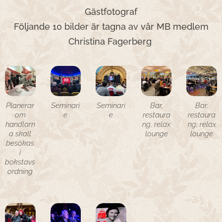
Gästfotograf
Följande 10 bilder är tagna av vår MB medlem
Christina Fagerberg
Planerar
Seminari
Seminari
Bar,
Bar,
om
e
e
restaura
restaura
handlarn
ng, relax
ng, relax
a skall
lounge
lounge
besökas
i
bokstavs
ordning