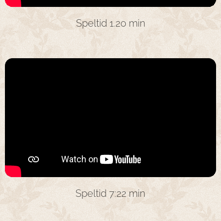
Speltid 1.20 min
Speltid 7:22 min