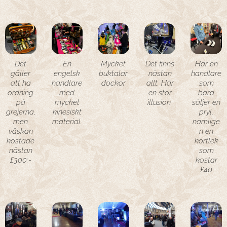
Det
En
Mycket
Det finns
Här en
gäller
engelsk
buktalar
nästan
handlare
att ha
handlare
dockor
allt. Här
som
ordning
med
en stor
bara
på
mycket
illusion.
säljer en
grejerna,
kinesiskt
pryl,
men
material.
nämlige
väskan
n en
kostade
kortlek
nästan
som
£300:-
kostar
£40