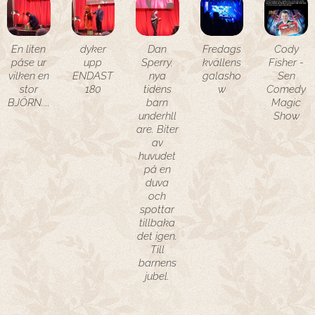
En liten
dyker
Dan
Fredags
Cody
påse ur
upp
Sperry,
kvällens
Fisher -
vilken en
ENDAST
nya
galasho
Sen
stor
180
tidens
w
Comedy
BJÖRN....
barn
Magic
underhll
Show
are. Biter
av
huvudet
på en
duva
och
spottar
tillbaka
det igen.
Till
barnens
jubel.