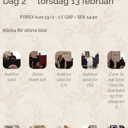
Dag 2 torsdag 13 februari
14:40
FOREX kurs 13/2 - 1 £ GBP = SEK
Klicka för större bild
Auktion
Delvis
Auktion
Auktion
Cane to
såld
hank £16
såld för
såld för
hat £230
£72
£62
med lite
övertalni
ng från
utropare
n