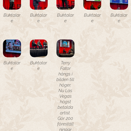
Buktalar
Buktalar
Buktalar
Buktalar
Buktalar
e
e
e
e
e
Buktalar
Buktalar
Terry
e
e
Fator
hängs i
bilden till
höger.
Nu Las
Vegas
högst
betalda
artist.
Gör 200
föreställ
ningar