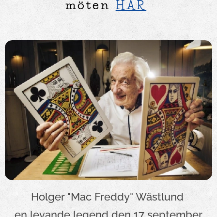
möten
HÄR
Holger "Mac Freddy" Wästlund
en levande legend den 17 september