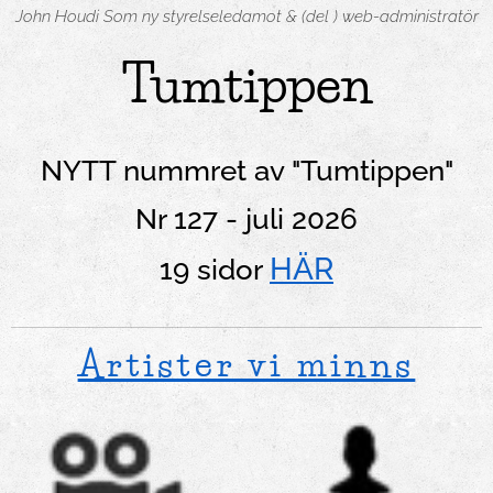
John Houdi Som ny styrelseledamot & (del ) web-administratör
Tumtippen
NYTT nummret av "Tumtippen"
Nr 127 - juli 2026
HÄR
19 sidor
Artister vi minns