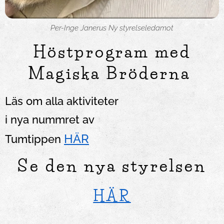
Per-Inge Janerus Ny styrelseledamot
Höstprogram med
Magiska Bröderna
Läs om alla aktiviteter
i nya nummret av
HÄR
Tumtippen
Se den nya styrelsen
HÄR