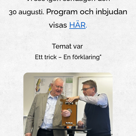
. Program och inbjudan
30 augusti
visas
HÄ
R
.
Temat va
r
Ett trick – En förklaring"