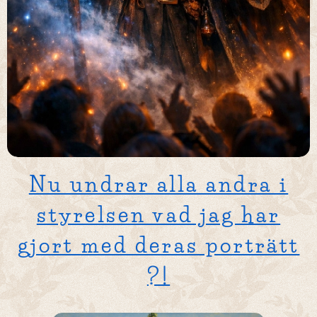
Nu undrar alla andra i
styrelsen vad jag har
gjort med deras porträtt
?!