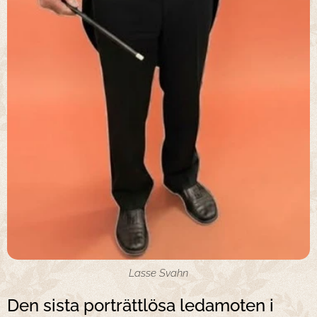
Lasse Svahn
Den sista porträttlösa ledamoten i