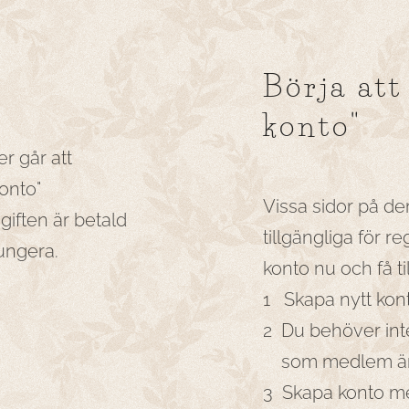
Börja att
konto"
er går att
konto"
Vissa sidor på d
giften är betald
tillgängliga för 
ungera.
konto nu och få til
1 Skapa nytt kont
2 Du behöver int
som medlem är 
3 Skapa konto me