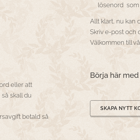
lösenord som du 
Allt klart, nu kan d
Skriv e-post och 
Välkommen till v
Börja här med 
rd eller att
 så skall du
SKAPA NYTT K
rsavgift betald så