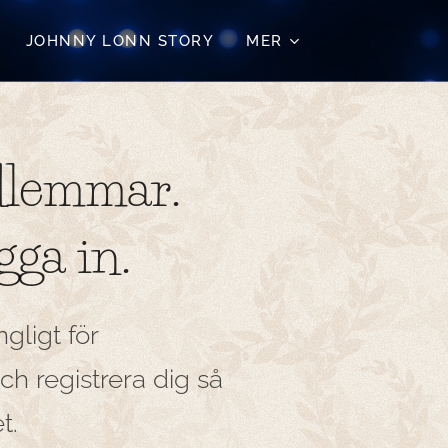
JOHNNY LONN STORY
MER
dlemmar.
gga in.
gligt för
h registrera dig så
t.