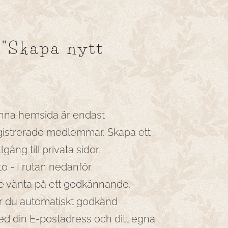
 "Skapa nytt
enna hemsida är endast
registrerade medlemmar. Skapa ett
lgång till privata sidor.
o - I rutan nedanför
e vänta på ett godkännande.
du automatiskt godkänd
d din E-postadress och ditt egna