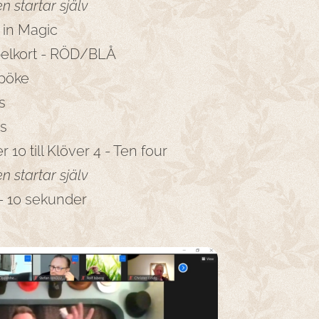
en startar själv
 in Magic
belkort - RÖD/BLÅ
Spöke
s
ds
r 10 till Klöver 4 - Ten four
en startar själv
/- 10 sekunder