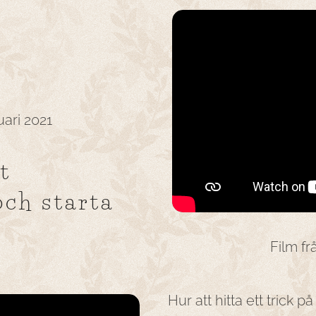
ari 2021
t
och starta
Film fr
Hur att hitta ett trick på