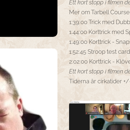
Ett kort stopp i filmen d
Mer om Tarbell Course
1:39:00 Trick med Dub
1:44:00 Korttrick med 
1:49:00 Korttrick - Snap
1:52:45 Stroop test car
2:02:00 Korttrick - Klöve
Ett kort stopp i filmen d
Tiderna är cirkatider +