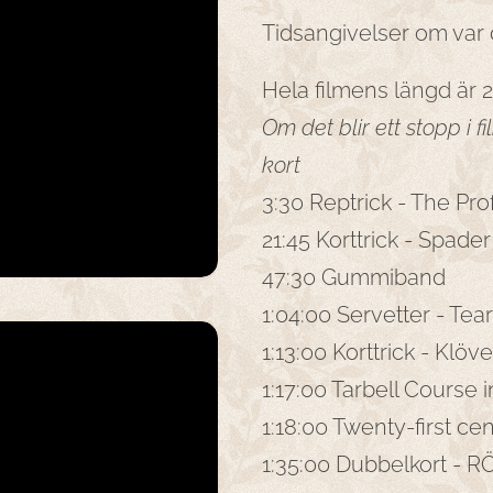
Tidsangivelser om var de
Hela filmens längd är 2
Om det blir ett stopp i f
kort
3:30 Reptrick - The Pr
21:45 Korttrick - Spade
47:30 Gummiband
1:04:00 Servetter - Tea
1:13:00 Korttrick - Klö
1:17:00 Tarbell Course
1:18:00 Twenty-first ce
1:35:00 Dubbelkort - 