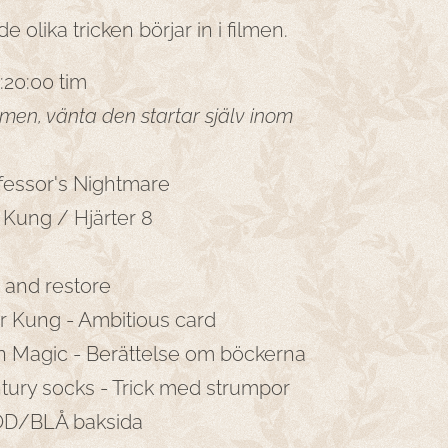
 olika tricken börjar in i filmen.
:20:00 tim
ilmen, vänta den startar själv inom
ofessor's Nightmare
r Kung / Hjärter 8
r and restore
ver Kung - Ambitious card
 in Magic - Berättelse om böckerna
ntury socks - Trick med strumpor
RÖD/BLÅ baksida