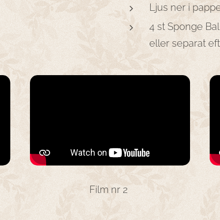
Ljus ner i pappe
4 st Sponge Bal
eller separat ef
Film nr 2