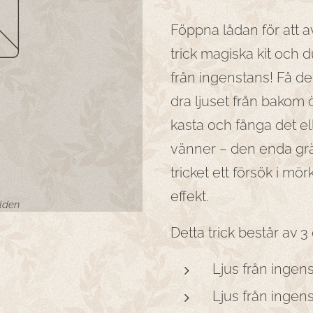
Föppna lådan för att 
trick magiska kit och du
från ingenstans! Få de
dra ljuset från bakom ö
kasta och fånga det e
vänner – den enda grän
tricket ett försök i mö
effekt.
ilden
Detta trick består av 3 
Ljus från ingens
Ljus från ingens