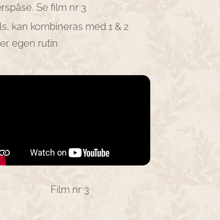
rspåse. Se film nr 3
ls, kan kombineras med 1 & 2
ter egen rutin.
Film nr 3