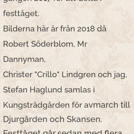
festtåget.
Bilderna här är från 2018 då
Robert Söderblom, Mr
Dannyman,
Christer "Crillo" Lindgren och jag,
Stefan Haglund samlas i
vmarch till
Kungsträdgården för a
Djurgården och Skansen.
Festtåget går sedan med flera