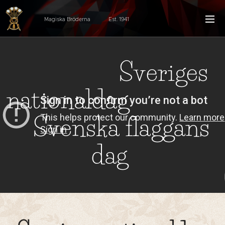
Magiska Bröderna Est. 1941
Sveriges
nationaldag
Svenska flaggans
dag