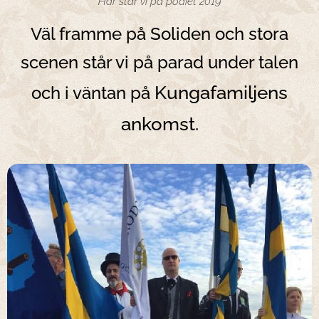
Här står vi på podiet 2019
Väl framme på Soliden och stora
scenen står vi på parad under talen
Kungafamiljens
och i väntan på
ankomst
.