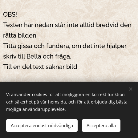
OBS!
Texten här nedan står inte alltid bredvid den
rätta bilden.
Titta gissa och fundera, om det inte hjälper
skriv till Bella och fråga.
Till en del text saknar bild
Vi använder cookies för att möjliggöra en korrekt funktion
En låda med blandade Diminishing cards (flera
och säkerhet på vår hemsida, och för att erbjuda dig bästa
versioner)
möjliga användarupplevelse.
Tidningstrick 3 tidningar och lösa delar (viks
Acceptera endast nödvändiga
Acceptera alla
ihop till olika figurer)