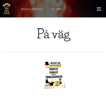
Magiska Bröderna Est. 1941
På väg